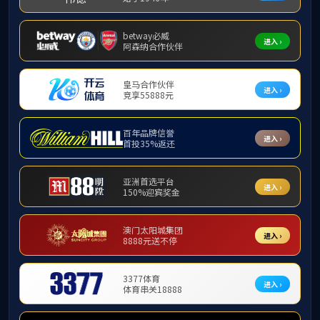
师资力量
应用
基础数学系
教授
(
应用数学系