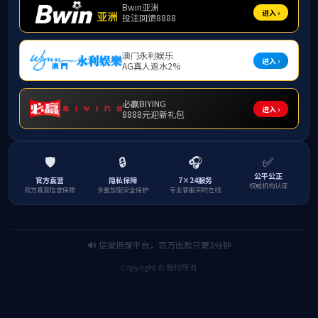
公共数学部
国际数学中心
博士后
副教授
荣休教师
讲师
(