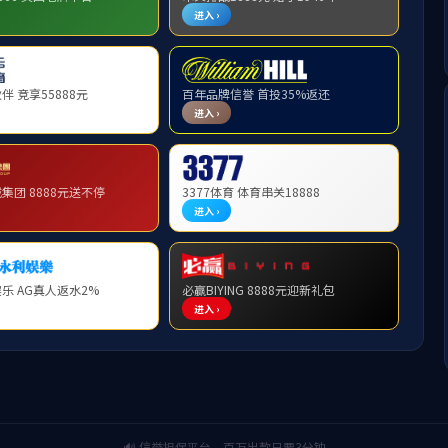
之家
上页
下页
尾页
1